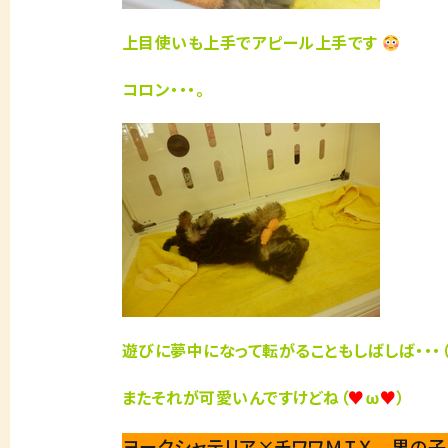
上目使いも上手でアピール上手です
コロン・・・。
遊びに夢中になって転がることもしばしば・・・（
またそれが可愛いんですけどね（
♥
ω
♥
）
ヨークシャテリア×チワワＭＩＸ 男の子