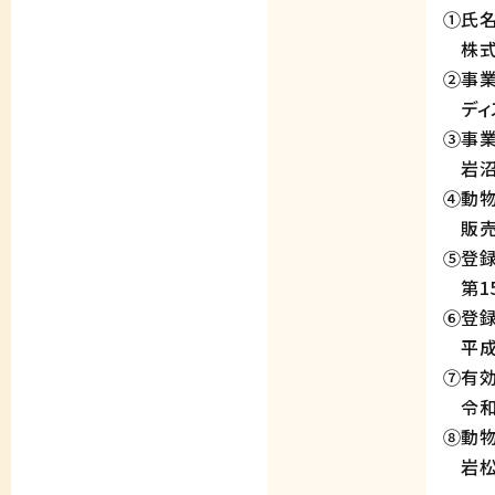
①氏
株式
②事
ディ
③事
岩沼市
④動
販売
⑤登
第150
⑥登
平成
⑦有
令和
⑧動
岩松