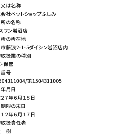
名又は名称
会社ペットショップふしみ
業所の名称
スワン岩沼店
業所の所在地
藤浪2-1-5ダイシン岩沼店内
物取扱業の種別
・保管
録番号
4311004/第1504311005
録年月日
２７年６月１８日
効期限の末日
１２年６月１７日
物取扱責任者
 樹