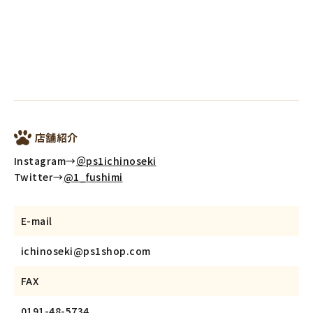
店舗紹介
Instagram→
＠ps1ichinoseki
Twitter→
@1_fushimi
E-mail
ichinoseki@ps1shop.com
FAX
0191-48-5734