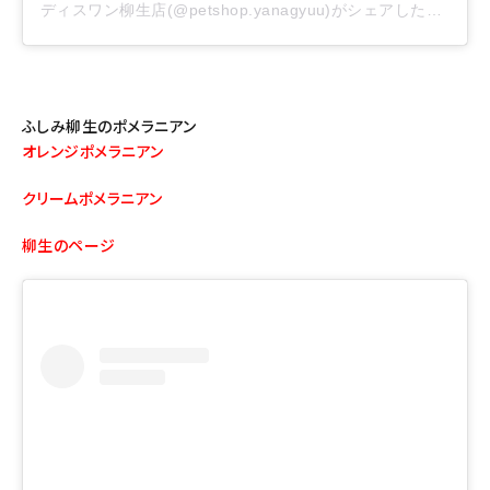
ディスワン柳生店(@petshop.yanagyuu)がシェアした投稿
–
2
ふしみ柳生のポメラニアン
オレンジポメラニアン
クリームポメラニアン
柳生のページ