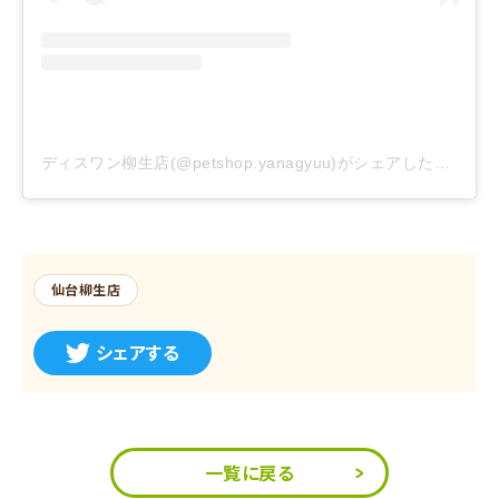
ディスワン柳生店(@petshop.yanagyuu)がシェアした投稿
–
2
仙台柳生店
シェアする
一覧に戻る