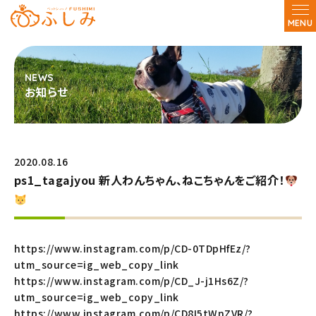
MENU
お知らせ
2020.08.16
ps1_tagajyou 新人わんちゃん、ねこちゃんをご紹介！
https://www.instagram.com/p/CD-0TDpHfEz/?
utm_source=ig_web_copy_link
https://www.instagram.com/p/CD_J-j1Hs6Z/?
utm_source=ig_web_copy_link
https://www.instagram.com/p/CD8I5tWnZVR/?