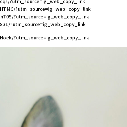
Hcqs/?utm_source=ig_web_copy_link
THTMC/?utm_source=ig_web_copy_link
SnT0S/?utm_source=ig_web_copy_link
H83L/?utm_source=ig_web_copy_link
OHoek/?utm_source=ig_web_copy_link