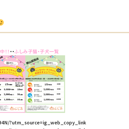
中！！
・・
ふしみ子猫・子犬一覧
H94N/?utm_source=ig_web_copy_link