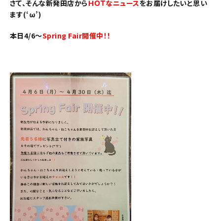
さて、そんな新発田店から
ＨＯＴなニュース
をお届けしたいと思い
ます(‘ω’)
本日4/6～
Spring Fair開催中！！