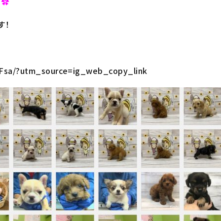
！
✿
す！
lFsa/?utm_source=ig_web_copy_link