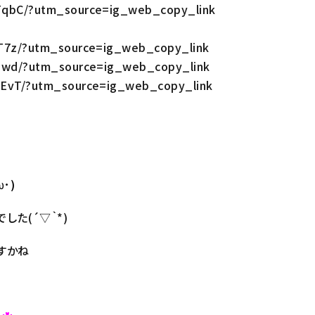
FqbC/?utm_source=ig_web_copy_link
lT7z/?utm_source=ig_web_copy_link
lEwd/?utm_source=ig_web_copy_link
FEvT/?utm_source=ig_web_copy_link
･)
た(´▽｀*)
すかね