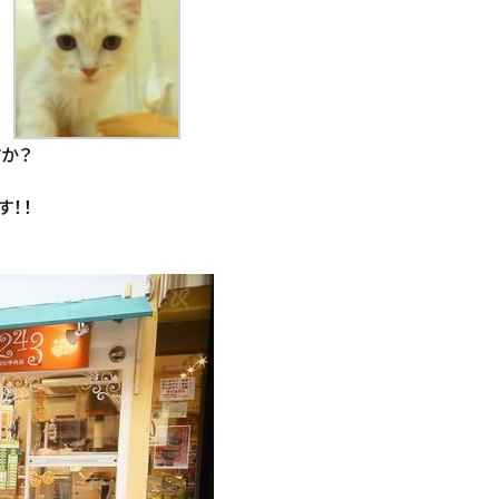
か？
す！！