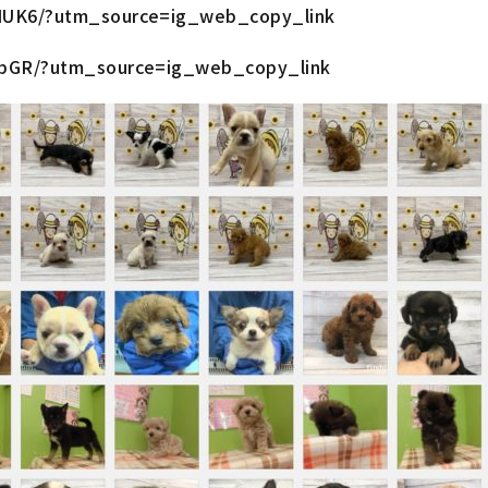
cHUK6/?utm_source=ig_web_copy_link
nbGR/?utm_source=ig_web_copy_link