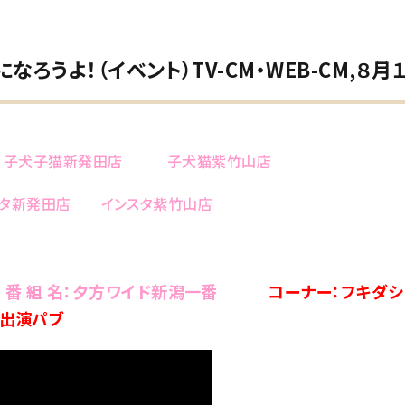
ろうよ！（イベント）TV-CM・WEB-CM,８月
子犬子猫新発田店
子犬猫紫竹山店
スタ新発田店
インスタ紫竹山店
番 組 名：夕方ワイド新潟一番
コーナー：フキダ
：出演パブ