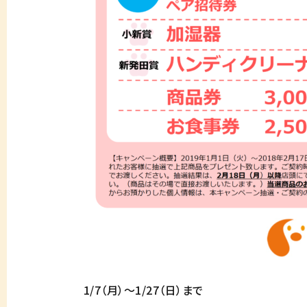
1/7（月）～1/27（日）まで