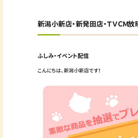
新潟小新店・新発田店・ＴＶＣＭ放
ふしみ・イベント配信
こんにちは、新潟小新店です！