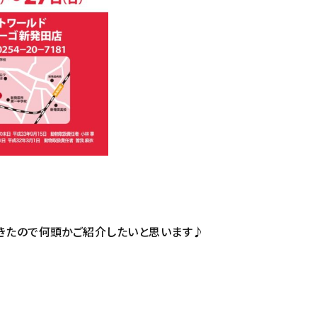
きたので何頭かご紹介したいと思います♪