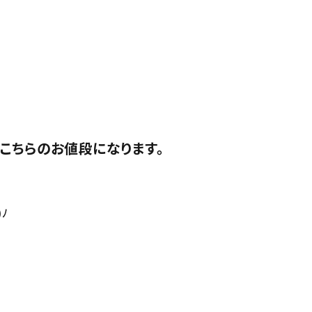
でこちらのお値段になります。
♪
ﾉ