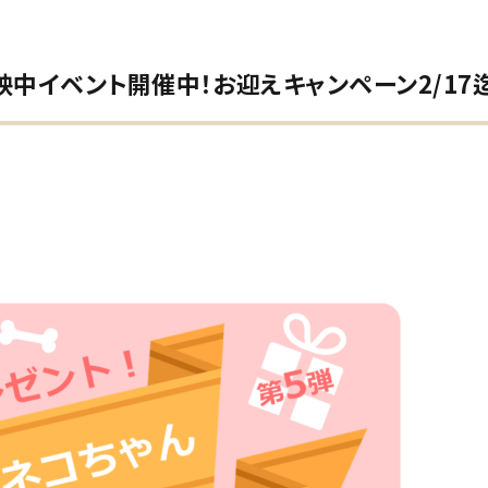
映中イベント開催中！お迎えキャンペーン2/17