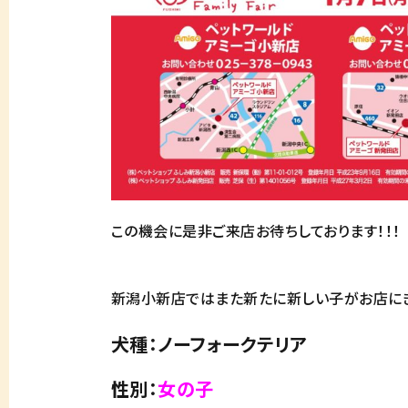
この機会に是非ご来店お待ちしております！！！
新潟小新店ではまた新たに新しい子がお店に
犬種：ノーフォークテリア
性別：
女の子