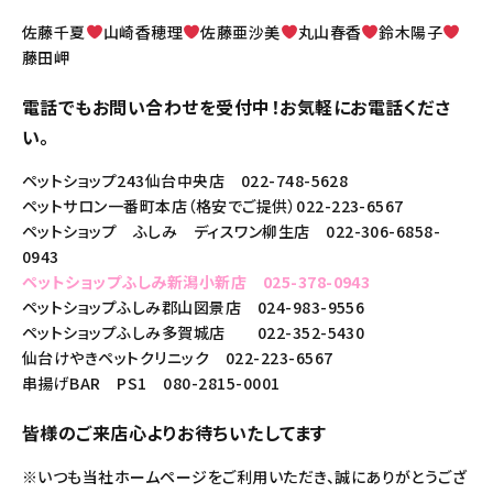
佐藤千夏
山崎香穂理
佐藤亜沙美
丸山春香
鈴木陽子
藤田岬
電話でもお問い合わせを受付中！お気軽にお電話くださ
い。
ペットショップ243仙台中央店 022-748-5628
ペットサロン一番町本店（格安でご提供）022-223-6567
ペットショップ ふしみ ディスワン柳生店 022-306-6858-
0943
ペットショップふしみ新潟小新店 025-378-0943
ペットショップふしみ郡山図景店 024-983-9556
ペットショップふしみ多賀城店 022-352-5430
仙台けやきペットクリニック 022-223-6567
串揚げBAR PS1 080-2815-0001
皆様のご来店心よりお待ちいたしてます
※いつも当社ホームページをご利用いただき、誠にありがとうござ