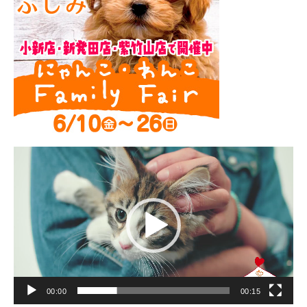
動
画
プ
レ
ー
ヤ
ー
00:00
00:15