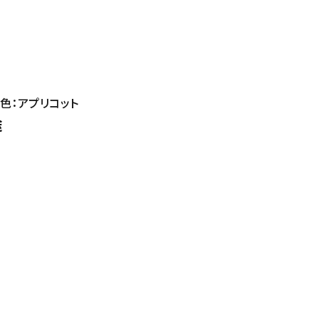
毛色：アプリコット
途