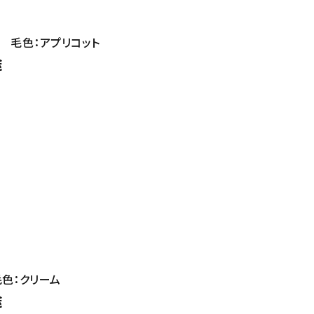
8 毛色：アプリコット
途
毛色：クリーム
途