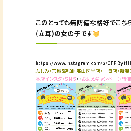
このとっても無防備な格好でこち
(立耳)の女の子です
https://www.instagram.com/p/CFPByt
ふしみ・宮城5店舗・郡山図景店・一関店・新潟
各店インスタ・ＳＮＳ
・・
お迎えキャンペーン開催