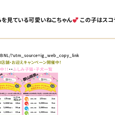
らを見ている可愛いねこちゃん
この子はスコ
fHBNL/?utm_source=ig_web_copy_link
3店舗・お迎えキャンペーン開催中！
中！！
・・
ふしみ子猫・子犬一覧