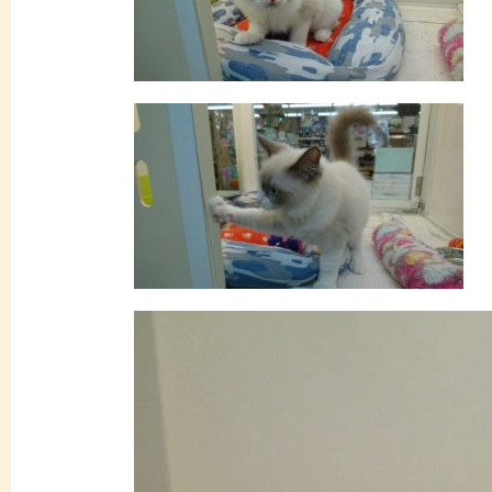
動
画
プ
レ
ー
ヤ