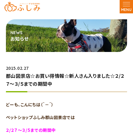
MENU
お知らせ
2015.02.27
郡山図景店☆お買い得情報☆新人さん入りました☆２/２
７～３/５までの期間中
どーも、こんにちは（＾－＾）
ペットショップふしみ郡山図景店では
２/２７～３/５までの期間中