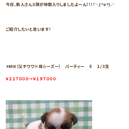
今日、新人さん３頭が仲間入りしましたよーん！！！！＼(^o^)／
ご紹介したいと思います！
＊MIX（父チワワ×母シーズー） パーティー ♀ １/３生
￥２２７０００→￥１９７０００