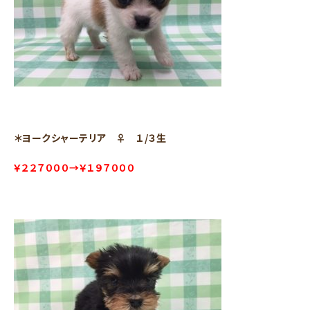
＊ヨークシャーテリア ♀ １/３生
￥２２７０００→￥１９７０００