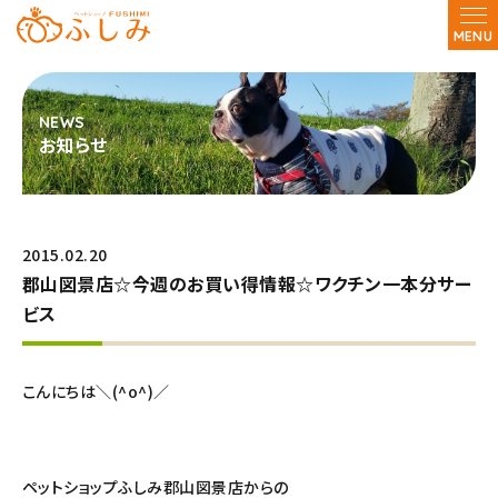
MENU
お知らせ
2015.02.20
郡山図景店☆今週のお買い得情報☆ワクチン一本分サー
ビス
こんにちは＼(^o^)／
ペットショップふしみ郡山図景店からの