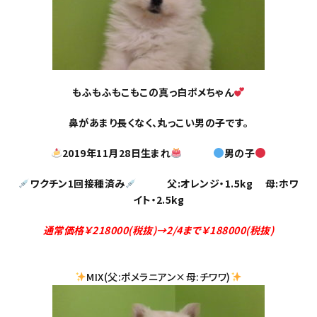
もふもふもこもこの真っ白ポメちゃん
鼻があまり長くなく、丸っこい男の子です。
2019年11月28日生まれ
男の子
ワクチン1回接種済み
父:オレンジ・1.5kg 母:ホワ
イト・2.5kg
通常価格￥218000(税抜)→2/4まで￥188000(税抜)
MIX(父:ポメラニアン×母:チワワ)