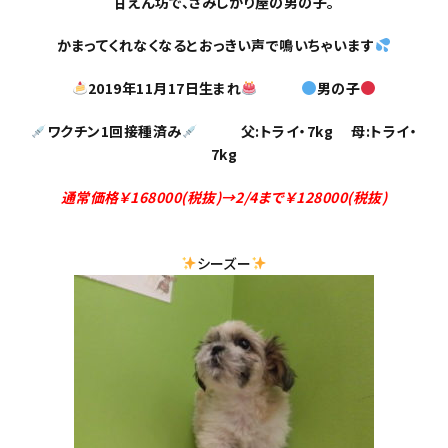
甘えん坊で、さみしがり屋の男の子。
かまってくれなくなるとおっきい声で鳴いちゃいます
2019年11月17日生まれ
男の子
ワクチン1回接種済み
父:トライ・7kg 母:トライ・
7kg
通常価格￥168000(税抜)→2/4まで￥128000(税抜)
シーズー