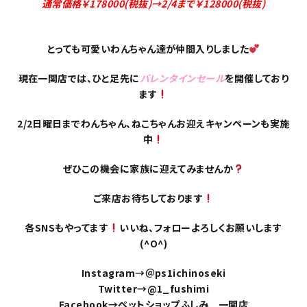
通常価格￥178000(税抜)→2/4まで￥128000(税抜)
とっても可愛いわんちゃん達が仲間入りしました
現在一関店では、ひと足先に
バレンタインセール
を開催しており
ます
2/2日曜日までわんちゃん、ねこちゃんお迎えキャンペーンも実施
中
ぜひこの機会に家族に迎えてみませんか
ご来店お待ちしております
各SNSもやってます
いいね、フォローよろしくお願いします
(^O^)
Instagram→＠ps1ichinoseki
Twitter→@1_fushimi
Facebook→ペットショップふしみ 一関店