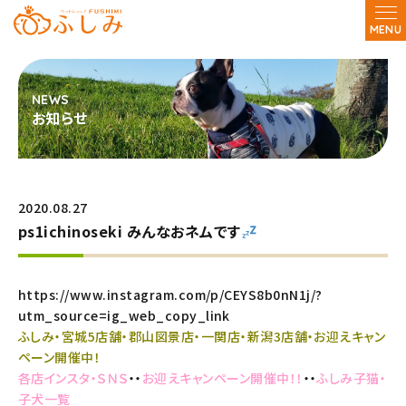
MENU
お知らせ
2020.08.27
ps1ichinoseki みんなおネムです
https://www.instagram.com/p/CEYS8b0nN1j/?
utm_source=ig_web_copy_link
ふしみ・宮城5店舗・郡山図景店・一関店・新潟3店舗・お迎えキャン
ペーン開催中！
各店インスタ・ＳＮＳ
・・
お迎えキャンペーン開催中！！
・・
ふしみ子猫・
子犬一覧