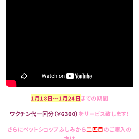
1月18日～1月24日
までの期間
ワクチン代一回分（￥6300）
をサービス致します！
さらにペットショップふしみから
二匹目
の
ご購入の
方は