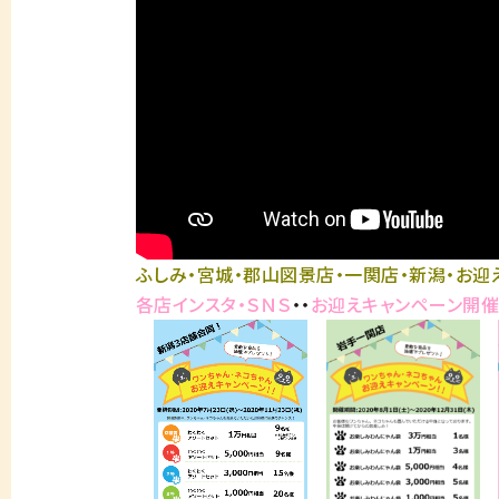
ふしみ・宮城・郡山図景店・一関店・新潟・お迎
各店インスタ・ＳＮＳ
・・
お迎えキャンペーン開催