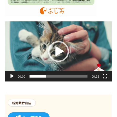
動
画
プ
レ
ー
ヤ
ー
00:00
00:15
新潟紫竹山店