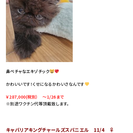
鼻ペチャなエキゾチック
かわいいです！くせになるかわいさなんです
￥287,000(税別） ～1/26まで
※別途ワクチン代等頂戴致します。
キャバリアキングチャールズスパニエル 11/4 ♀