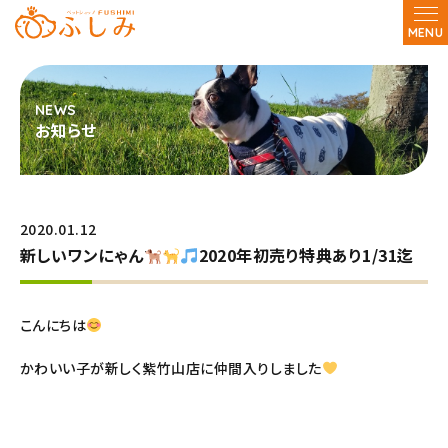
MENU
お知らせ
2020.01.12
新しいワンにゃん
2020年初売り特典あり1/31迄
こんにちは
かわいい子が新しく紫竹山店に仲間入りしました