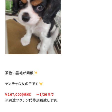
茶色い眉毛が素敵
ヤンチャな女の子です
￥167,000(税別） ～1/26まで
※別途ワクチン代等頂戴致します。