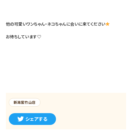
他の可愛いワンちゃん・ネコちゃんに会いに来てください
お待ちしています♡
新潟紫竹山店
シェアする