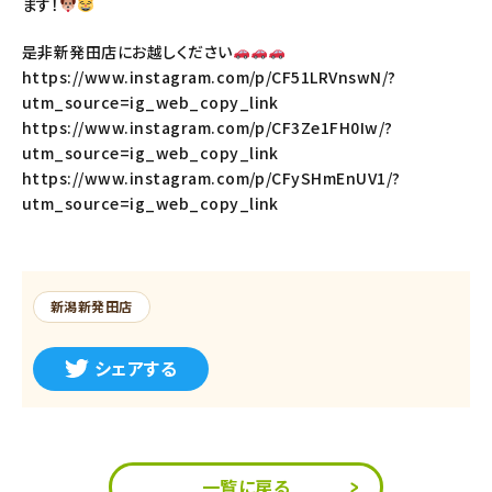
ます！
是非新発田店にお越しください
https://www.instagram.com/p/CF51LRVnswN/?
utm_source=ig_web_copy_link
https://www.instagram.com/p/CF3Ze1FH0Iw/?
utm_source=ig_web_copy_link
https://www.instagram.com/p/CFySHmEnUV1/?
utm_source=ig_web_copy_link
新潟新発田店
シェアする
一覧に戻る