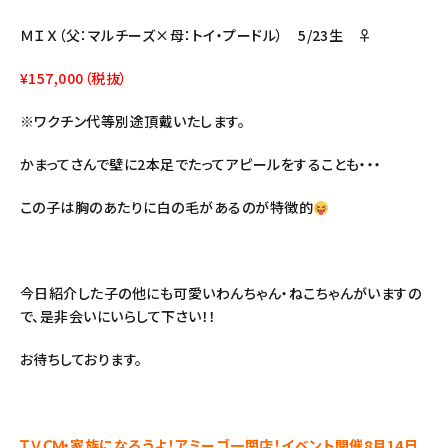
ＭＩＸ（父：マルチーズ×母：トイ・プードル） 5/23生 ♀
¥157,000（税抜）
※ワクチン代等別途頂戴いたします。
かまってさんで壁に2本足でたってアピールをすることも・・・
この子は胸のあたりに白の毛があるのが特徴的
今日紹介した子の他にも可愛いわんちゃん・ねこちゃんがいますの
で、是非会いにいらして下さい！！
お待ちしております。
ＴＶＣＭ・家族になろうよ！アミーゴ一関店！イベント開催8月14日