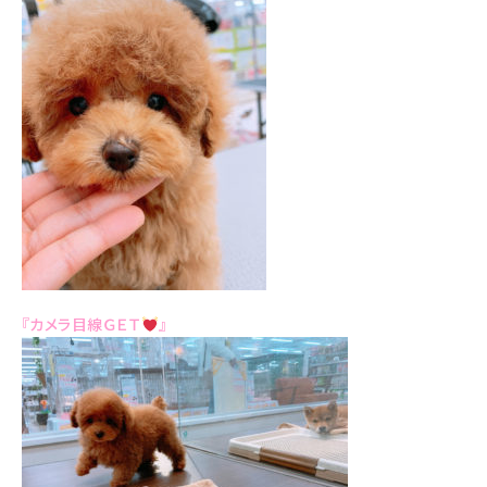
『カメラ目線ＧＥＴ
』