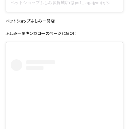
ペットショップふしみ多賀城店(@ps1_tagajyou)がシェアした投稿
ペットショップふしみ一関店
ふしみ一関キンカローのページにＧＯ！！