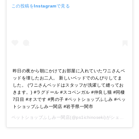
この投稿をInstagramで見る
昨日の夜から朝にかけてお部屋に入れていたワニさんベ
ッドを壊したお二人。 新しいベッドでのんびりしてま
した。 (ワニさんベッドはスタッフが洗濯して縫ってお
きます。) #ラグドール #スコベンガル #仲良し猫 #同棲
7日目 #オスです #男の子 #ペットショップふしみ #ペッ
トショップふしみ一関店 #岩手県一関市
ペットショップふしみ一関店
(@ps1ichinoseki)がシェアした投稿 –