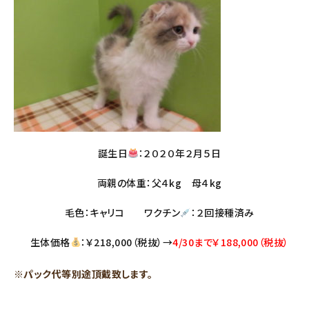
誕生日
：２０２０年２月５日
両親の体重：父４kg 母４kg
毛色：キャリコ ワクチン
：２回接種済み
生体価格
：￥218,000（税抜）→
4/30まで￥188,000（税抜）
※パック代等別途頂戴致します。