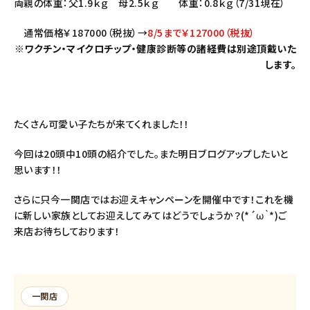
両親の体重：父1.9ｋｇ 母2.5ｋｇ 体重：0.8ｋｇ（7/31現在）
通常価格￥187000（税抜）→
8/5まで￥127000（税抜）
※ワクチン・マイクロチップ・健康診断等の諸経費は別途頂戴いた
します。
たくさん可愛い子たちが来てくれました！！
今回は20頭中10頭の紹介でした。また明日ブログアップしたいと
思います！！
さらに只今一関店ではお迎えキャンペーンを開催中です！これを機
に新しい家族としてお迎えしてみてはどうでしょうか？(*´ω｀*)ご
来店お待ちしております！
一関店