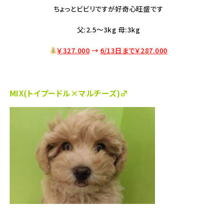
ちょっとビビリですが好奇心旺盛です
父:2.5〜3kg 母:3kg
￥327.000
→
6/13日まで￥287
.000
MIX(トイプードル×マルチーズ)♂