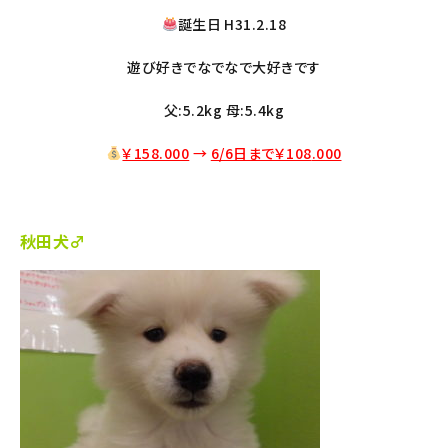
誕生日 H31.2.18
遊び好きでなでなで大好きです
父:5.2kg 母:5.4kg
￥158.000
→
6/6日まで￥108
.000
秋田犬♂