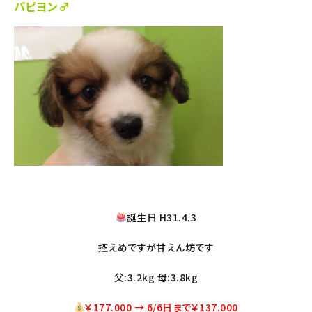
パピヨン♂
誕生日 H31.4.3
控えめですが甘えん坊です
父:3.2kg 母:3.8kg
￥177.000
→
6/6日まで￥137
.000