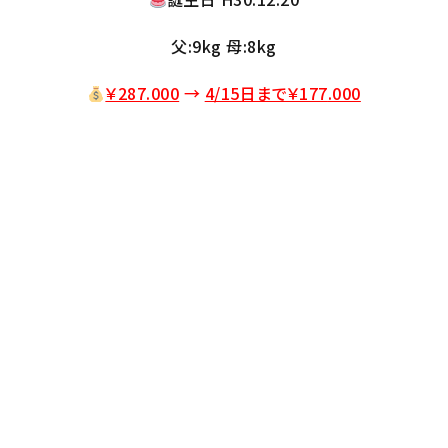
父:9kg 母:8kg
￥287.000
→
4/15日まで￥177
.000