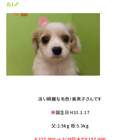
ル)♂
淡い綺麗な毛色！美男子さんです
誕生日 H31.1.17
父:2.5kg 母:5.3kg
￥227.000
→
3/28日まで￥157.000