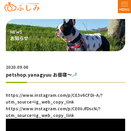
MENU
お知らせ
2020.09.08
petshop.yanagyuu お昼寝〜
https://www.instagram.com/p/CE3v6CFDi-A/?
utm_source=ig_web_copy_link
https://www.instagram.com/p/CE0iiJfDscN/?
utm_source=ig_web_copy_link