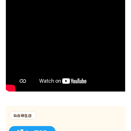
仙台柳生店