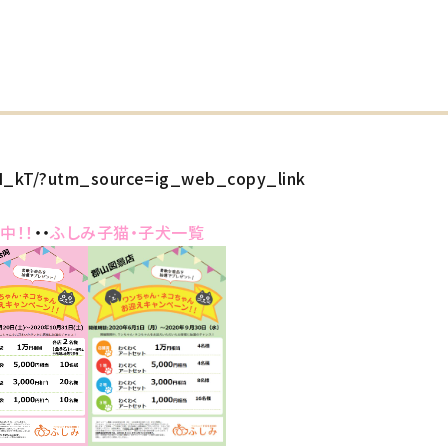
H_kT/?utm_source=ig_web_copy_link
中！！
・・
ふしみ子猫・子犬一覧