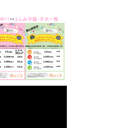
中！！
・・
ふしみ子猫・子犬一覧