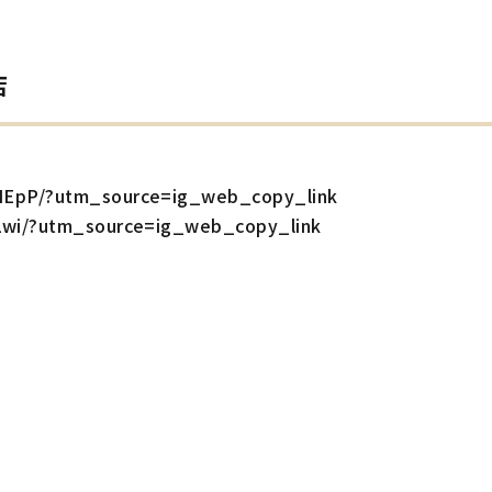
店
wHEpP/?utm_source=ig_web_copy_link
nLwi/?utm_source=ig_web_copy_link