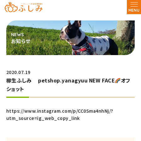
MENU
お知らせ
2020.07.19
柳生ふしみ petshop.yanagyuu NEW FACE
オフ
ショット
https://www.instagram.com/p/CC0Sma4nhNj/?
utm_source=ig_web_copy_link