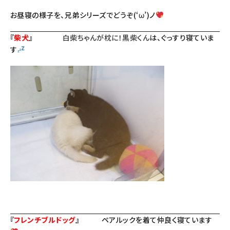
お昼寝の様子を、兄弟シリーズでどうぞ(‘ω’)ノ
『
柴犬
』
白柴ちゃんが枕に！黒柴くん
は、ぐっすり寝ていま
す
『
フレンチブルドッグ
』
ペアルックを着て仲良く寝ています