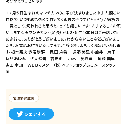
ありがとうございます
１２月５日生まれのマンチカンのお家が決まりました♪♪人懐こい
性格で、いつも遊びたくて甘えてくる男の子です(*^∀^*)♪家族の
一員として、飼われると思うと、とても嬉しいです！☆♪よろしくお願
いします☆★マンチカン・（足長）♂１２・５生※本日はご来店いた
だき誠に、ありがとうございました。わからないことなどございまし
たら、お電話お待ちいたしてます。今後とも、よろしくお願いいたしま
す。根本菜央 赤沼歩夢 泉田 麻希 遠藤 美里 小船井 京子
伏見あゆみ 伏見絵美 吉田恵 小林 友夏里 遠藤 美里
吉田 幸加 ＷＥＢマスター（株）ペットショップふしみ スタッフ一
同
宮城多賀城店
シェアする