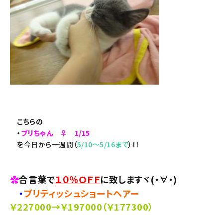
こちらの
・
ブリちゃん
♀ 1/15
を
今日から一週間（
5/10～5/16まで
）
！！
✿
合言葉で
１０％ＯＦＦ
に致しますヾ(・∀・)
・
ブリティッシュショートヘアー
￥227000→￥197000（￥177300）