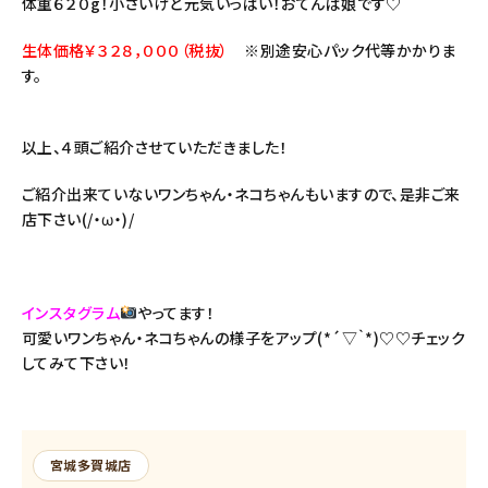
体重６２０g！小さいけど元気いっぱい！おてんば娘です♡
生体価格￥３２８，０００（税抜）
※別途安心パック代等かかりま
す。
以上、４頭ご紹介させていただきました！
ご紹介出来ていないワンちゃん・ネコちゃんもいますので、是非ご来
店下さい(/・ω・)/
インスタグラム
やってます！
可愛いワンちゃん・ネコちゃんの様子をアップ(*´▽｀*)♡♡チェック
してみて下さい！
宮城多賀城店