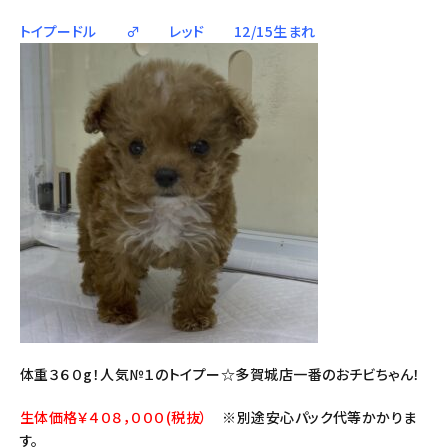
トイプードル ♂ レッド 12/15生まれ
体重３６０g！人気№１のトイプー☆多賀城店一番のおチビちゃん！
生体価格￥４０８，０００(税抜）
※別途安心パック代等かかりま
す。