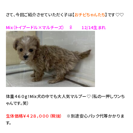
さて、今回ご紹介させていただく子は【
おチビちゃんたち
】です♡♡
Mix（トイプードル×マルチーズ） ♀ 12/14生まれ
体重４６０g！Mix犬の中でも大人気マルプー♡（私の一押しワンち
ゃんです。笑）
生体価格￥４２８，０００（税抜）
※別途安心パック代等かかりま
す。