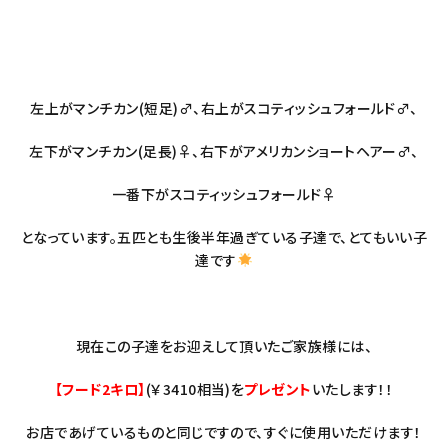
左上が
マンチカン(短足)♂
、右上が
スコティッシュフォールド♂
、
左下が
マンチカン(足長)♀
、右下が
アメリカンショートヘアー♂
、
一番下が
スコティッシュフォールド♀
となっています。五匹とも生後半年過ぎている子達で、とてもいい子
達です
現在この子達をお迎えして頂いたご家族様には、
【フード2キロ】
(￥3410相当)を
プレゼント
いたします！！
お店であげているものと同じですので、すぐに使用いただけます！