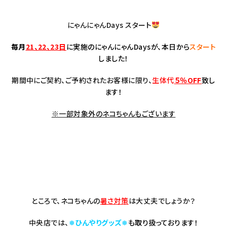
にゃんにゃんDays スタート
毎月
21、22、23日
に実施のにゃんにゃんDaysが、
本日から
スタート
しました！
期間中にご契約、ご予約されたお客様に限り、
生体代
５％OFF
致し
ます！
※一部対象外のネコちゃんもございます
ところで、ネコちゃんの
暑さ対策
は大丈夫でしょうか？
中央店では、
❅
ひんやりグッズ
❅
も取り扱っております！