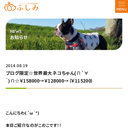
MENU
お知らせ
2014.08.19
ブログ限定☆世界最大ネコちゃん(∩´∀
｀)∩☆￥158000→￥128000→（￥115200）
こんにちわ(´ω｀*)
本日ご紹介なのがこのこです！！