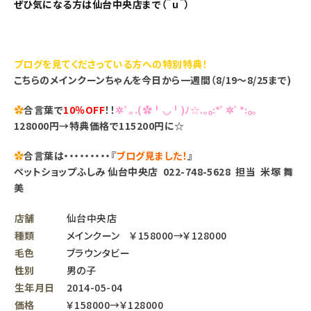
ぜひ気になる方は仙台中央店まで（＾ｕ＾）
ブログを見てくださっている方への特別特典！
こちらのメインクーンちゃんを今日から一週間（8/19～8/25まで
)
✿
合言葉で
10％OFF
！！
✲ﾟ｡.(✿╹◡╹)ﾉ☆.｡₀:*ﾟ✲ﾟ*:₀｡
128000円→特典価格で115200円に☆
✿
合言葉は・・・・・・・・・『
ブログ見ました！
』
ペットショップふしみ 仙台中央店 022-748-5628 担当 米塚 舞
美
店舗
仙台中央店
種類
メインクーン ￥158000→￥128000
毛色
ブラウンタビー
性別
男の子
生年月日
2014-05-04
価格
￥158000→￥128000