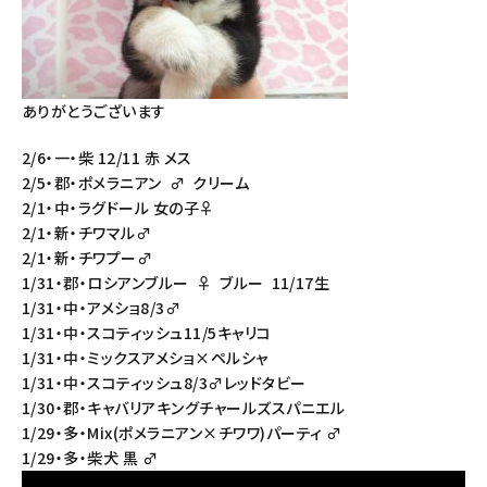
ありがとうございます
2/6・一・柴 12/11 赤 メス
2/5・郡・
ポメラニアン ♂ クリーム
2/1・中・
ラグドール 女の子♀
2/1・新・
チワマル♂
2/1・新・
チワプー♂
1/31・郡・ロシアンブルー ♀ ブルー 11/17生
1/31・中・
アメショ8/3♂
1/31・中・
スコティッシュ11/5キャリコ
1/31・中・ミックスアメショ×ペルシャ
1/31・中・スコティッシュ8/3♂レッドタビー
1/30・郡・
キャバリアキングチャールズスパニエル
1/29・多・
Mix(ポメラニアン×チワワ)パーティ ♂
1/29・多
・柴犬 黒 ♂