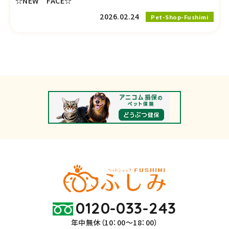
☆NEW FACE☆
2026.02.24
Pet-Shop-Fushimi
0120-033-243
年中無休（10：00～18：00）