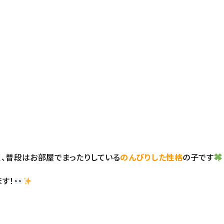
く、普段はお部屋でまったりしている
のんびりした性格
の子です
す！