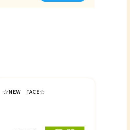
☆NEW FACE☆