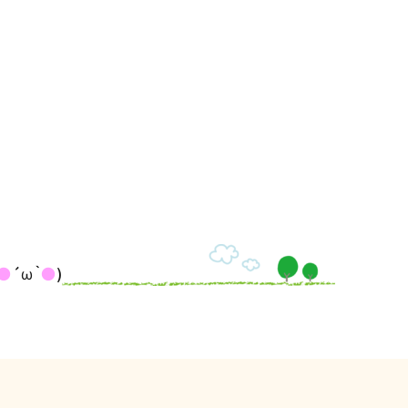
●
´ω｀
●
)