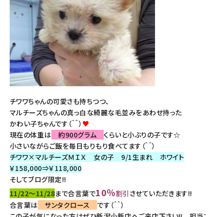
チワワちゃんの可愛さも持ちつつ、
マルチーズちゃんの真っ白な綺麗な毛並みをあわせ持った
かわい子ちゃんです（＾＾）
♥
現在の体重は
約900グラム
くらいと小ぶりの子です☆
小さいながらご飯を毎日もりもり食べてます（＾＾）
チワワ×マルチーズＭＩＸ 女の子 9/1生まれ ホワイト
￥158,000⇒￥118,000
そしてブログ限定!!
10％
11/22～11/28
まで合言葉で
割引
させていただきます!!
合言葉は
サンタクロース
です（＾＾）
この子が気になった方はぜひ新潟小新店へご来店下さい!! 担当：