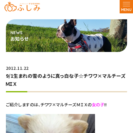
MENU
お知らせ
2012.11.22
9/1生まれの雪のように真っ白な子☆チワワ×マルチーズ
ＭＩＸ
ご紹介しますのは、チワワ×マルチーズＭＩＸの
女の子
!!